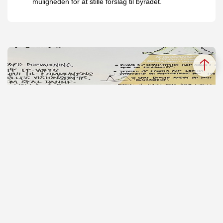
muligheden for at stille forslag til byrådet.
Politisk vision
Byrådet har lagt den strategiske retning for
Guldborgsund Kommune, som du kan læse mere om